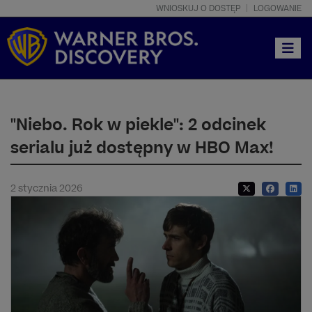
WNIOSKUJ O DOSTĘP
LOGOWANIE
Toggle
"Niebo. Rok w piekle": 2 odcinek
serialu już dostępny w HBO Max!
2 stycznia 2026