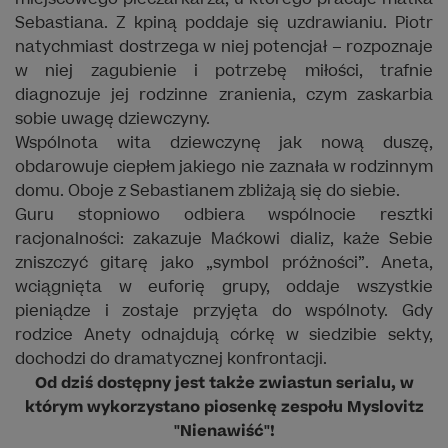
Sebastiana. Z kpiną poddaje się uzdrawianiu. Piotr
natychmiast dostrzega w niej potencjał – rozpoznaje
w niej zagubienie i potrzebę miłości, trafnie
diagnozuje jej rodzinne zranienia, czym zaskarbia
sobie uwagę dziewczyny.
Wspólnota wita dziewczynę jak nową duszę,
obdarowuje ciepłem jakiego nie zaznała w rodzinnym
domu. Oboje z Sebastianem zbliżają się do siebie.
Guru stopniowo odbiera wspólnocie resztki
racjonalności: zakazuje Maćkowi dializ, każe Sebie
zniszczyć gitarę jako „symbol próżności”. Aneta,
wciągnięta w euforię grupy, oddaje wszystkie
pieniądze i zostaje przyjęta do wspólnoty. Gdy
rodzice Anety odnajdują córkę w siedzibie sekty,
dochodzi do dramatycznej konfrontacji.
Od dziś dostępny jest także zwiastun serialu, w
którym wykorzystano piosenkę zespołu Myslovitz
"Nienawiść"!