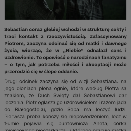
Sebastian coraz głębiej wchodzi w strukturę sekty i
traci kontakt z rzeczywistością. Zafascynowany
Piotrem, zaczyna odcinać się od matki i dawnego
życia, wierząc, że w „Niebie” odnalazł sens i
uzdrowienie. To opowieść o narodzinach fanatyzmu
– o tym, jak potrzeba miłości i akceptacji może
przerodzić się w ślepe oddanie.
Drugi odcinek zaczyna się od wizji Sebastiana: na
jego dłoniach płoną ognie, które według Piotra są
znakiem, że Duch Święty dał Sebastianowi dar
leczenia. Piotr ogłasza go uzdrowicielem i razem jadą
do Białegostoku, gdzie Seba ma leczyć ludzi.
Pierwsza próba kończy się niepowodzeniem, lecz w
tłumie pojawia się buntownicza Aneta, córka
miejscowego pieczarkarza, u którego pracuje matka