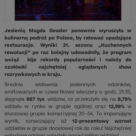
Jesienią Magda Gessler ponownie wyruszyła w
kulinarną podróż po Polsce, by ratować upadające
restauracje. Wyniki 31. sezonu „Kuchennych
rewolucji” po raz kolejny
udowodniły, że program
wciąż bije rekordy popularności i należy do
czołówki najchętniej oglądanych show
rozrywkowych w kraju.
Średnia widownia jesiennych odcinków,
emitowanych w czwartkowe wieczory o godz. 21:35,
sięgnęła
987 tys
. widzów, co przełożyło się na
8,79%
udziału w rynku w grupie ogólnej oraz
12,59%
w
kluczowej grupie komercyjnej 20–54. To imponujący
wynik, oznaczający aż
12-procentowy wzrost
udziałów w grupie docelowej rok do roku! Najchętniej
oglądane odcinki oglądało ponad milion widzów!