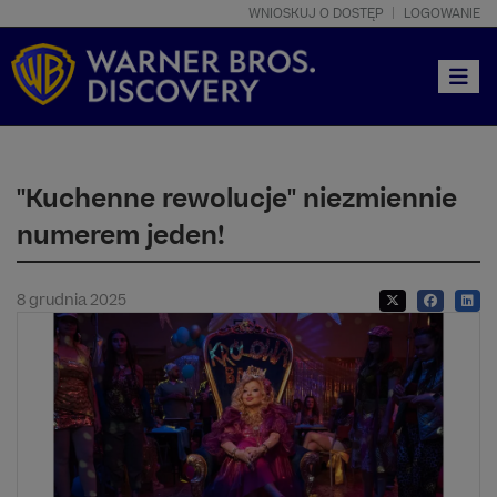
WNIOSKUJ O DOSTĘP
LOGOWANIE
Toggle
"Kuchenne rewolucje" niezmiennie
numerem jeden!
8 grudnia 2025