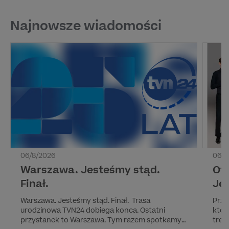
Najnowsze wiadomości
06/8/2026
06/8
Warszawa. Jesteśmy stąd.
Of
Finał.
Jes
Warszawa. Jesteśmy stąd. Finał. Trasa
Prze
urodzinowa TVN24 dobiega konca. Ostatni
któr
przystanek to Warszawa. Tym razem spotkamy
tren