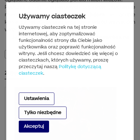
Podczas emisji premierowych odcinków „Kuchenne
rewolucje” utrzymały pozycję
lidera
w grupie
Używamy ciasteczek
komercyjnej 20–54 oraz wicelidera wśród wszystkich
Używamy ciasteczek na tej stronie
widzów 4+.
internetowej, aby zoptymalizować
Już wiosną „Kuchenne rewolucje” powrócą na
funkcjonalność strony dla Ciebie jako
antenę TVN z nowym sezonem!
użytkownika oraz poprawić funkcjonalność
witryny. Jeśli chcesz dowiedzieć się więcej o
magda gessler
ciasteczkach, których używamy, proszę
przeczytaj naszą
Politykę dotyczącą
Zdjęcia
ciasteczek
.
Ustawienia
Tylko niezbędne
Akceptuj