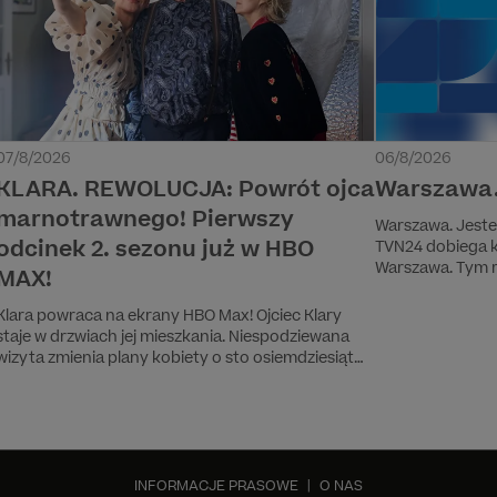
07/8/2026
06/8/2026
KLARA. REWOLUCJA: Powrót ojca
Warszawa. 
marnotrawnego! Pierwszy
Warszawa. Jesteśmy stąd.
odcinek 2. sezonu już w HBO
TVN24 dobiega k
Warszawa. Tym r
MAX!
sierpnia. Dokładn
Werner przeczyt
Klara powraca na ekrany HBO Max! Ojciec Klary
samym startując
staje w drzwiach jej mieszkania. Niespodziewana
informacyjną.
wizyta zmienia plany kobiety o sto osiemdziesiąt
stopni. W przełomowych chwilach jej życia
przyjaciółce towarzyszą Wronka i Wojciech.
Tymczasem Aleks boi się o swoje życie...
Premierowy odcinek produkcji HBO Original "Klara.
Rewolucja" już w HBO Max!
INFORMACJE PRASOWE
|
O NAS