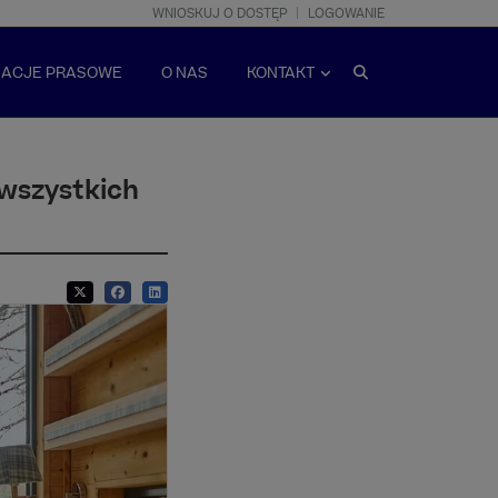
WNIOSKUJ O DOSTĘP
LOGOWANIE
MACJE PRASOWE
O NAS
KONTAKT
 wszystkich