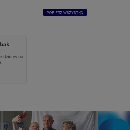
POBIERZ WSZYSTKO
obak
ie idziemy na
a