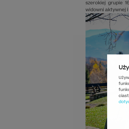
szerokiej grupie 
widowni aktywnej i
Uży
Używ
funk
funkc
cias
doty