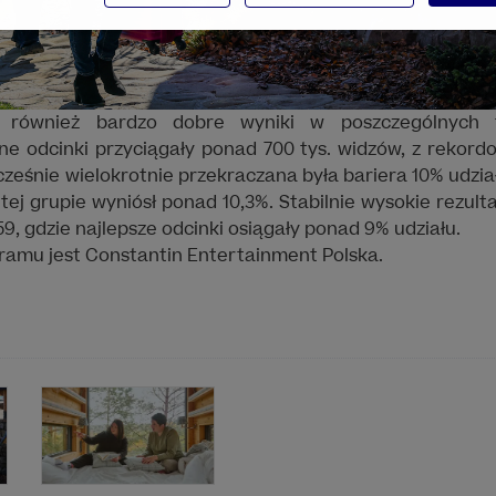
 również bardzo dobre wyniki w poszczególnych ty
ane odcinki przyciągały ponad 700 tys. widzów, z rekor
cześnie wielokrotnie przekraczana była bariera 10% udzia
tej grupie wyniósł ponad 10,3%. Stabilnie wysokie rezult
9, gdzie najlepsze odcinki osiągały ponad 9% udziału.
amu jest Constantin Entertainment Polska.