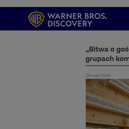
„Bitwa o goś
grupach kom
28 maja 2026