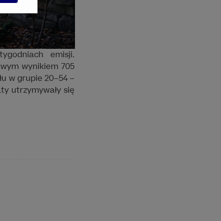
godniach emisji.
dowym wynikiem 705
łu w grupie 20–54 –
aty utrzymywały się