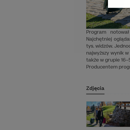
Program notował
Najchętniej ogląd
tys. widzów. Jedno
najwyższy wynik w 
także w grupie 16–5
Producentem progr
Zdjęcia