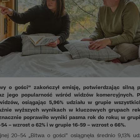
twy o gości” zakończył emisję, potwierdzając silną 
z jego popularność wśród widzów komercyjnych. P
 widzów, osiągając 5,96% udziału w grupie wszystkic
aźnie wyższych wynikach w kluczowych grupach re
znacznie poprawiło wyniki pasma rok do roku; w grupi
-54 – wzrost o 62% i w grupie 16-59 – wzrost o 66%.
nej 20–54 „Bitwa o gości” osiągnęła średnio 9,13% ud