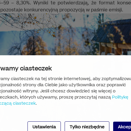
16–59 – 8,30%. Wyniki te potwierdzają, że format konse
 pozostaje konkurencyjną propozycją w paśmie emisji.
wamy ciasteczek
amy ciasteczek na tej stronie internetowej, aby zoptymalizow
cjonalność strony dla Ciebie jako użytkownika oraz poprawić
jonalność witryny. Jeśli chcesz dowiedzieć się więcej o
teczkach, których używamy, proszę przeczytaj naszą
Politykę
czącą ciasteczek
.
Ustawienia
Tylko niezbędne
Akcep