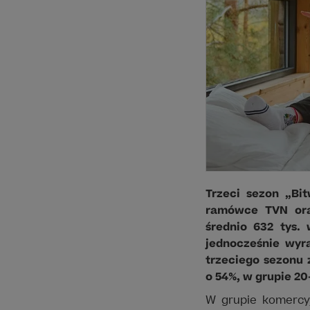
Trzeci sezon „Bi
ramówce TVN ora
średnio 632 tys.
jednocześnie wyr
trzeciego sezonu 
o 54%, w grupie 20
W grupie komercyj