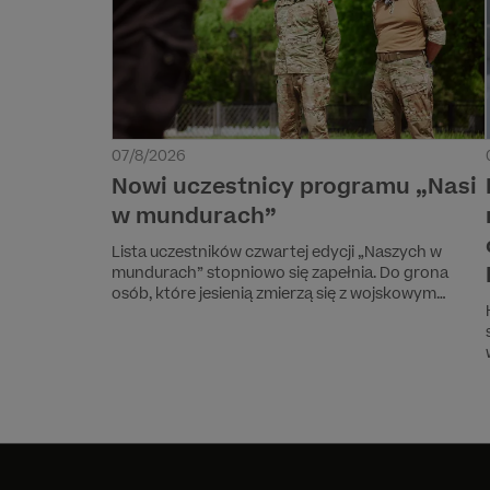
07/8/2026
Nowi uczestnicy programu „Nasi
w mundurach”
Lista uczestników czwartej edycji „Naszych w
mundurach” stopniowo się zapełnia. Do grona
osób, które jesienią zmierzą się z wojskowym
szkoleniem prowadzonym przez byłych żołnierzy
jednostki GROM, dołączają Arek Janiak i Henryk
Alczyński.