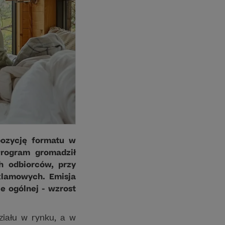
pozycję formatu w
rogram gromadził
h odbiorców, przy
klamowych. Emisja
e ogólnej - wzrost
ziału w rynku, a w