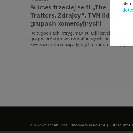
cias
Sukces trzeciej serii „The
doty
Traitors. Zdrajcy”. TVN liderem w
grupach komercyjnych!
Po tygodniach intryg, manipulacji i psychologicznej
gry pozorów prawda w końcu wyszła na jaw.
Zwycięzcami trzeciej edycji „The Traitors. Zdrajcy”
zostali Zdrajcy - Iza i Wojtek - którzy podzielą
między siebie główną nagrodę w wysokości 369
200 złotych.
© 2026 Warner Bros. Discovery w Polsce |
Clipsource 