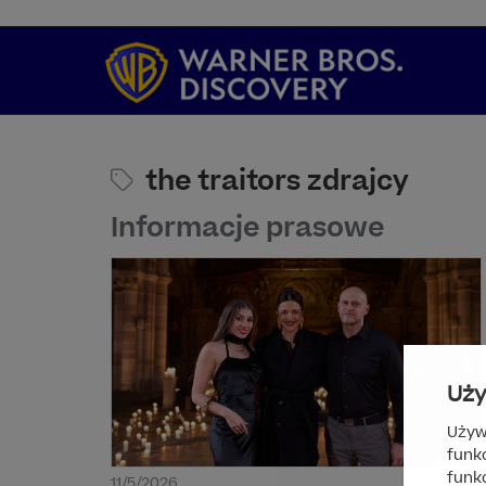
the traitors zdrajcy
Informacje prasowe
Uży
Używ
funk
funkc
11/5/2026