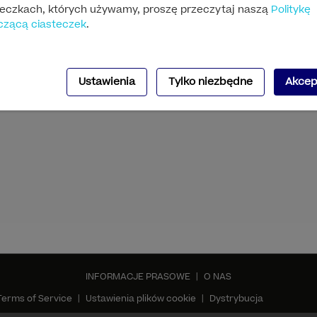
teczkach, których używamy, proszę przeczytaj naszą
Politykę
czącą ciasteczek
.
Ustawienia
Tylko niezbędne
Akcep
INFORMACJE PRASOWE
|
O NAS
Terms of Service
|
Ustawienia plików cookie
|
Dystrybucja