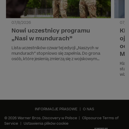
07/8/2026
07/8
Nowi uczestnicy programu
KL
„Nasi w mundurach”
oj
od
Lista uczestników czwartej edycji „Naszych w
MA
mundurach” stopniowo się zapełnia. Do grona
osób, które jesienią zmierzą się z wojskowym
Klar
szkoleniem prowadzonym przez byłych
staj
żołnierzy jednostki GROM, dołączają Arek Janiak
wizy
i Henryk Alczyński.
stop
przy
Tymc
Prem
"Kla
INFORMACJE PRASOWE
|
O NAS
© 2026 Warner Bros. Discovery w Polsce |
Clipsource Terms of
Service
|
Ustawienia plików cookie