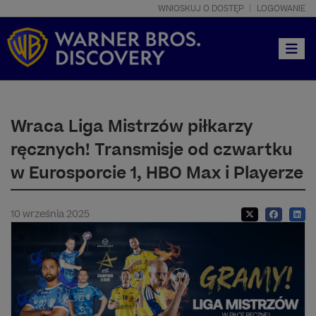
WNIOSKUJ O DOSTĘP
LOGOWANIE
Toggle
Wraca Liga Mistrzów piłkarzy
ręcznych! Transmisje od czwartku
w Eurosporcie 1, HBO Max i Playerze
10 września 2025