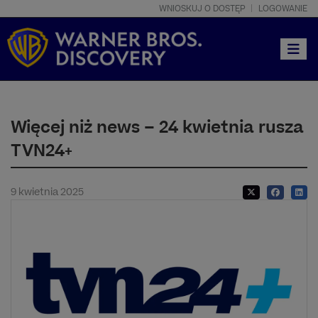
WNIOSKUJ O DOSTĘP
LOGOWANIE
Toggle
Więcej niż news – 24 kwietnia rusza
TVN24+
9 kwietnia 2025