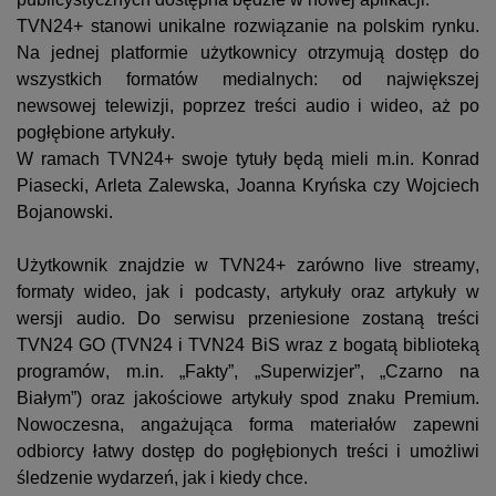
TVN24+ stanowi unikalne rozwiązanie na polskim rynku
. 
N
a jednej platformie użytkownicy otrzymują dostęp do 
wszystkich formatów medialnych: od największej 
newsowej telewizji, poprzez treści audio i wideo, aż po 
pogłębione artykuły.
W ramach TVN24+ swoje tytuły będą mieli m.in. Konrad 
Piasecki, Arleta Zalewska, Joanna Kryńska czy Wojciech 
Bojanowski. 
Użytkownik znajdzie w TVN24+ zarówno live 
streamy
, 
formaty wideo, jak i podcasty, artykuły oraz artykuły w 
wersji audio. Do serwisu przeniesion
e
 zostaną treści 
TVN24 GO (TVN24 i TVN24 
BiS
 wraz z bogatą biblioteką 
programów
,
 m.in. „Fakty”, „
Superwizjer
”, „Czarno na 
Białym”) oraz jakościowe artykuły spod znaku Premium. 
Nowoczesna, angażująca forma materiałów zapewni 
odbiorcy
 łatwy dostęp do pogłębionych treści
i umożliwi 
śledzenie wydarzeń, jak
 i kiedy chce.  