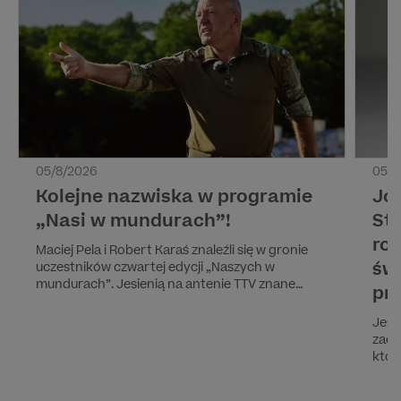
05/8/2026
05/8
Kolejne nazwiska w programie
Jo
„Nasi w mundurach”!
Sty
ro
Maciej Pela i Robert Karaś znaleźli się w gronie
św
uczestników czwartej edycji „Naszych w
mundurach”. Jesienią na antenie TTV znane
pr
osoby po raz kolejny zmierzą się z wymagającym
szkoleniem prowadzonym przez byłych
Jesi
żołnierzy jednostki GROM.
zade
któr
wybo
form