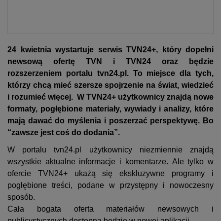
24 kwietnia wystartuje serwis 
TVN24+, który dopełni 
newsową ofertę TVN i TVN24 oraz będzie 
rozszerzeniem portalu tvn24.pl.
 T
o
miejsce dla tych, 
którzy chcą mieć szersze spojrzenie na świat, wiedzieć 
i rozumieć więcej.  W TVN24+ 
użytkownicy 
znajdą nowe 
formaty, pogłębione materiały, wywiady i analizy, które 
mają dawać do myślenia i poszerzać perspektywę. Bo 
“zawsze jest coś do dodania”.
W portalu tvn24.pl użytkownicy niezmiennie 
znajdą
wszystkie aktualne informacje 
i komentarze. Ale tylko w 
ofercie TVN24+ ukażą się ekskluzywne programy i 
pogłębione treści, podane w przystępny i nowoczesny 
sposób. 
Cała bogata oferta materiałów newsowych 
i 
publicystycznych 
dostępna będzie w nowej aplikacji
.