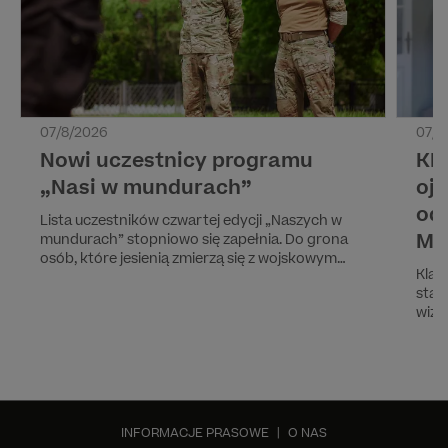
07/8/2026
07/8
Nowi uczestnicy programu
KL
„Nasi w mundurach”
oj
od
Lista uczestników czwartej edycji „Naszych w
MA
mundurach” stopniowo się zapełnia. Do grona
osób, które jesienią zmierzą się z wojskowym
Klar
szkoleniem prowadzonym przez byłych
staj
żołnierzy jednostki GROM, dołączają Arek Janiak
wizy
i Henryk Alczyński.
stop
przy
Tymc
Prem
"Kla
INFORMACJE PRASOWE
|
O NAS