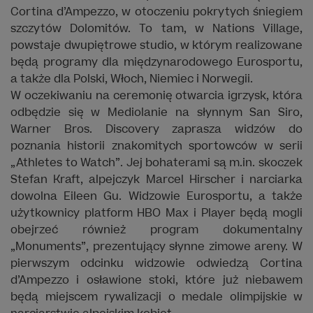
Cortina d’Ampezzo, w otoczeniu pokrytych śniegiem
szczytów Dolomitów. To tam, w Nations Village,
powstaje dwupiętrowe studio, w którym realizowane
będą programy dla międzynarodowego Eurosportu,
a także dla Polski, Włoch, Niemiec i Norwegii.
W oczekiwaniu na ceremonię otwarcia igrzysk, która
odbędzie się w Mediolanie na słynnym San Siro,
Warner Bros. Discovery zaprasza widzów do
poznania historii znakomitych sportowców w serii
„Athletes to Watch”. Jej bohaterami są m.in. skoczek
Stefan Kraft, alpejczyk Marcel Hirscher i narciarka
dowolna Eileen Gu. Widzowie Eurosportu, a także
użytkownicy platform HBO Max i Player będą mogli
obejrzeć również program dokumentalny
„Monuments”, prezentujący słynne zimowe areny. W
pierwszym odcinku widzowie odwiedzą Cortina
d’Ampezzo i osławione stoki, które już niebawem
będą miejscem rywalizacji o medale olimpijskie w