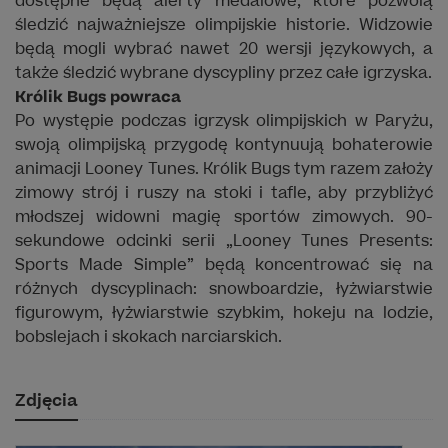
dostępne będą alerty medalowe, które pozwolą
śledzić najważniejsze olimpijskie historie. Widzowie
będą mogli wybrać nawet 20 wersji językowych, a
także śledzić wybrane dyscypliny przez całe igrzyska.
Królik Bugs powraca
Po występie podczas igrzysk olimpijskich w Paryżu,
swoją olimpijską przygodę kontynuują bohaterowie
animacji Looney Tunes. Królik Bugs tym razem założy
zimowy strój i ruszy na stoki i tafle, aby przybliżyć
młodszej widowni magię sportów zimowych. 90-
sekundowe odcinki serii „Looney Tunes Presents:
Sports Made Simple” będą koncentrować się na
różnych dyscyplinach: snowboardzie, łyżwiarstwie
figurowym, łyżwiarstwie szybkim, hokeju na lodzie,
bobslejach i skokach narciarskich.
Zdjęcia