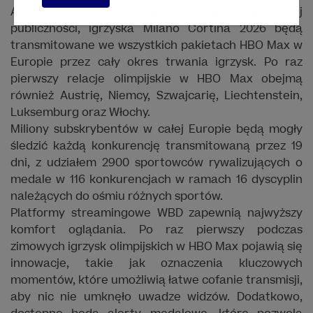
Aby dotrzeć z relacjami do jak najszerszej
publiczności, igrzyska Milano Cortina 2026 będą
transmitowane we wszystkich pakietach HBO Max w
Europie przez cały okres trwania igrzysk. Po raz
pierwszy relacje olimpijskie w HBO Max obejmą
również Austrię, Niemcy, Szwajcarię, Liechtenstein,
Luksemburg oraz Włochy.
Miliony subskrybentów w całej Europie będą mogły
śledzić każdą konkurencję transmitowaną przez 19
dni, z udziałem 2900 sportowców rywalizujących o
medale w 116 konkurencjach w ramach 16 dyscyplin
należących do ośmiu różnych sportów.
Platformy streamingowe WBD zapewnią najwyższy
komfort oglądania. Po raz pierwszy podczas
zimowych igrzysk olimpijskich w HBO Max pojawią się
innowacje, takie jak oznaczenia kluczowych
momentów, które umożliwią łatwe cofanie transmisji,
aby nic nie umknęło uwadze widzów. Dodatkowo,