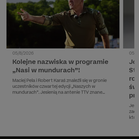
05/8/2026
05/8
Kolejne nazwiska w programie
Jo
„Nasi w mundurach”!
Sty
ro
Maciej Pela i Robert Karaś znaleźli się w gronie
św
uczestników czwartej edycji „Naszych w
mundurach”. Jesienią na antenie TTV znane
pr
osoby po raz kolejny zmierzą się z wymagającym
szkoleniem prowadzonym przez byłych
Jesi
żołnierzy jednostki GROM.
zade
któr
wybo
form
najb