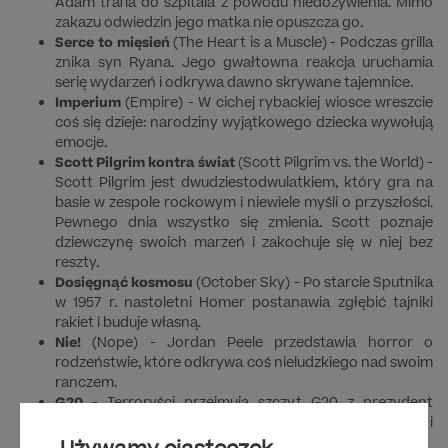
Adam trafia do szpitala z powodu niedożywienia. Mimo
zakazu odwiedzin jego matka nie opuszcza go.
Serce to mięsień
(The Heart is a Muscle) - Podczas grilla
znika syn Ryana. Jego gwałtowna reakcja uruchamia
serię wydarzeń i odkrywa dawno skrywane tajemnice.
Imperium
(Empire) - W cichej rybackiej wiosce wreszcie
coś się dzieje: narodziny wyjątkowego dziecka wywołują
emocje.
Scott Pilgrim kontra świat
(Scott Pilgrim vs. the World) -
Scott Pilgrim jest dwudziestodwulatkiem, który gra na
basie w zespole rockowym i niewiele myśli o przyszłości.
Pewnego dnia wszystko się zmienia. Scott poznaje
dziewczynę swoich marzeń i zakochuje się w niej bez
reszty.
Dosięgnąć kosmosu
(October Sky) - Po starcie Sputnika
w 1957 r. nastoletni Homer postanawia zgłębić tajniki
rakiet i buduje własną.
Nie!
(Nope) - Jordan Peele przedstawia horror o
rodzeństwie, które odkrywa coś nieludzkiego nad swoim
ranczem.
G20
- Terroryści przejmują szczyt G20 z prezydent
Sutton. Wykorzystuje ona doświadczenie rządowe i
wojskowe, by bronić przyszłość.