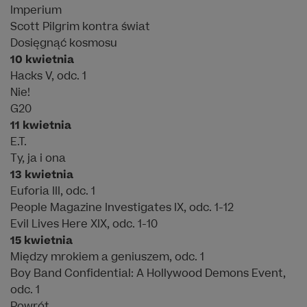
Imperium
Scott Pilgrim kontra świat
Dosięgnąć kosmosu
10 kwietnia
Hacks V, odc. 1
Nie!
G20
11 kwietnia
E.T.
Ty, ja i ona
13 kwietnia
Euforia III, odc. 1
People Magazine Investigates IX, odc. 1-12
Evil Lives Here XIX, odc. 1-10
15 kwietnia
Między mrokiem a geniuszem, odc. 1
Boy Band Confidential: A Hollywood Demons Event,
odc. 1
Powrót