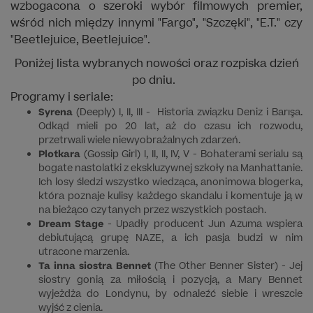
wzbogacona o szeroki wybór filmowych premier,
wśród nich między innymi "Fargo", "Szczęki", "E.T." czy
"Beetlejuice, Beetlejuice".
Poniżej lista wybranych nowości oraz rozpiska dzień
po dniu.
Programy i seriale:
Syrena
(Deeply) I, II, III - Historia związku Deniz i Barışa.
Odkąd mieli po 20 lat, aż do czasu ich rozwodu,
przetrwali wiele niewyobrażalnych zdarzeń.
Plotkara
(Gossip Girl) I, II, II, IV, V - Bohaterami serialu są
bogate nastolatki z ekskluzywnej szkoły na Manhattanie.
Ich losy śledzi wszystko wiedząca, anonimowa blogerka,
która poznaje kulisy każdego skandalu i komentuje ją w
na bieżąco czytanych przez wszystkich postach.
Dream Stage
- Upadły producent Jun Azuma wspiera
debiutującą grupę NAZE, a ich pasja budzi w nim
utracone marzenia.
Ta inna siostra Bennet
(The Other Benner Sister) - Jej
siostry gonią za miłością i pozycją, a Mary Bennet
wyjeżdża do Londynu, by odnaleźć siebie i wreszcie
wyjść z cienia.