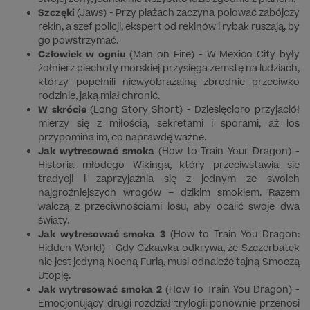
Szczęki
(Jaws) - Przy plażach zaczyna polować zabójczy
rekin, a szef policji, ekspert od rekinów i rybak ruszają, by
go powstrzymać.
Człowiek w ogniu
(Man on Fire) - W Mexico City były
żołnierz piechoty morskiej przysięga zemstę na ludziach,
którzy popełnili niewyobrażalną zbrodnie przeciwko
rodzinie, jaką miał chronić.
W skrócie
(Long Story Short) - Dziesięcioro przyjaciół
mierzy się z miłością, sekretami i sporami, aż los
przypomina im, co naprawdę ważne.
Jak wytresować smoka
(How to Train Your Dragon) -
Historia młodego Wikinga, który przeciwstawia się
tradycji i zaprzyjaźnia się z jednym ze swoich
najgroźniejszych wrogów – dzikim smokiem. Razem
walczą z przeciwnościami losu, aby ocalić swoje dwa
światy.
Jak wytresować smoka 3
(How to Train You Dragon:
Hidden World) - Gdy Czkawka odkrywa, że Szczerbatek
nie jest jedyną Nocną Furią, musi odnaleźć tajną Smoczą
Utopię.
Jak wytresować smoka 2
(How To Train You Dragon) -
Emocjonujący drugi rozdział trylogii ponownie przenosi