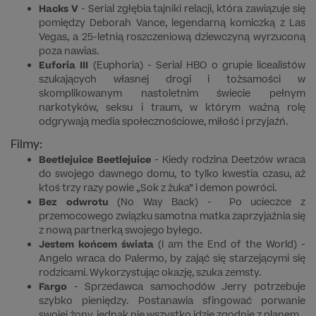
Hacks V
- Serial zgłębia tajniki relacji, która zawiązuje się
pomiędzy Deborah Vance, legendarną komiczką z Las
Vegas, a 25-letnią roszczeniową dziewczyną wyrzuconą
poza nawias.
Euforia
III
(Euphoria) - Serial HBO o grupie licealistów
szukających własnej drogi i tożsamości w
skomplikowanym nastoletnim świecie pełnym
narkotyków, seksu i traum, w którym ważną rolę
odgrywają media społecznościowe, miłość i przyjaźń.
Filmy:
Beetlejuice Beetlejuice
- Kiedy rodzina Deetzów wraca
do swojego dawnego domu, to tylko kwestia czasu, aż
ktoś trzy razy powie „Sok z żuka” i demon powróci.
Bez odwrotu
(No Way Back) - Po ucieczce z
przemocowego związku samotna matka zaprzyjaźnia się
z nową partnerką swojego byłego.
Jestem końcem świata
(I am the End of the World) -
Angelo wraca do Palermo, by zająć się starzejącymi się
rodzicami. Wykorzystując okazję, szuka zemsty.
Fargo
- Sprzedawca samochodów Jerry potrzebuje
szybko pieniędzy. Postanawia sfingować porwanie
swojej żony, jednak nie wszystko idzie zgodnie z planem.