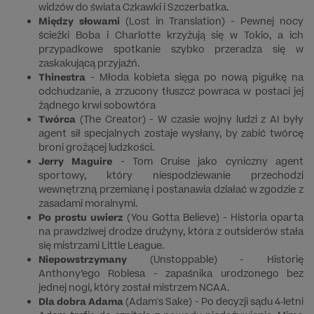
widzów do świata Czkawki i Szczerbatka.
Między słowami
(Lost in Translation) - Pewnej nocy
ścieżki Boba i Charlotte krzyżują się w Tokio, a ich
przypadkowe spotkanie szybko przeradza się w
zaskakującą przyjaźń.
Thinestra
- Młoda kobieta sięga po nową pigułkę na
odchudzanie, a zrzucony tłuszcz powraca w postaci jej
żądnego krwi sobowtóra
Twórca
(The Creator) - W czasie wojny ludzi z AI były
agent sił specjalnych zostaje wysłany, by zabić twórcę
broni grożącej ludzkości.
Jerry Maguire
- Tom Cruise jako cyniczny agent
sportowy, który niespodziewanie przechodzi
wewnętrzną przemianę i postanawia działać w zgodzie z
zasadami moralnymi.
Po prostu uwierz
(You Gotta Believe) - Historia oparta
na prawdziwej drodze drużyny, która z outsiderów stała
się mistrzami Little League.
Niepowstrzymany
(Unstoppable) - Historię
Anthony’ego Roblesa - zapaśnika urodzonego bez
jednej nogi, który został mistrzem NCAA.
Dla dobra Adama
(Adam's Sake) - Po decyzji sądu 4‑letni