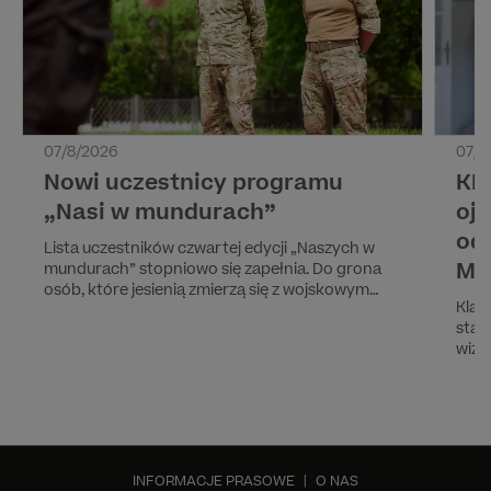
07/8/2026
07/8
Nowi uczestnicy programu
KL
„Nasi w mundurach”
oj
od
Lista uczestników czwartej edycji „Naszych w
MA
mundurach” stopniowo się zapełnia. Do grona
osób, które jesienią zmierzą się z wojskowym
Klar
szkoleniem prowadzonym przez byłych
staj
żołnierzy jednostki GROM, dołączają Arek Janiak
wizy
i Henryk Alczyński.
stop
przy
Tymc
Prem
"Kla
INFORMACJE PRASOWE
|
O NAS