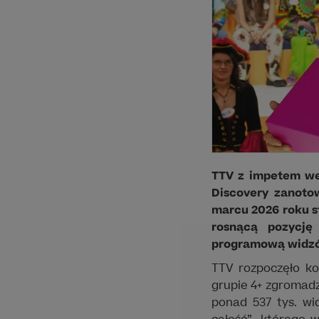
TTV z impetem we
Discovery zanoto
marcu 2026 roku st
rosnącą pozycję
programową widz
TTV rozpoczęło ko
grupie 4+ zgromadz
ponad 537 tys. wi