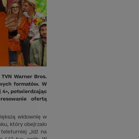
 TVN Warner Bros.
owych formatów. W
j 4+, potwierdzając
resowanie ofertą
większą widownię w
ku, który obejrzało
eleturniej „Idź na