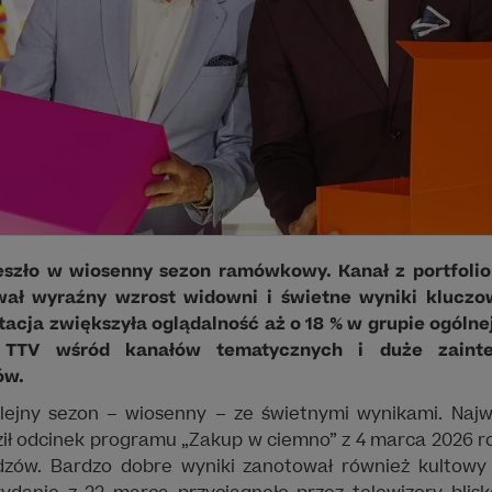
szło w wiosenny sezon ramówkowy. Kanał z portfolio
wał wyraźny wzrost widowni i świetne wyniki klucz
acja zwiększyła oglądalność aż o 18 % w grupie ogólne
 TTV wśród kanałów tematycznych i duże zainte
ów.
lejny sezon – wiosenny – ze świetnymi wynikami. Naj
ił odcinek programu „Zakup w ciemno” z 4 marca 2026 ro
dzów. Bardzo dobre wyniki zanotował również kultowy t