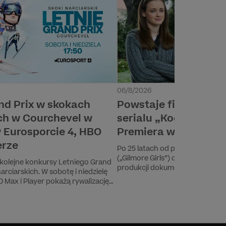
06/8/2026
nd Prix w skokach
Powstaje film dokum
ch w Courchevel w
serialu „Kochane kło
 Eurosporcie 4, HBO
Premiera w HBO Max
erze
Po 25 latach od premiery, seria
(„Gilmore Girls”) doczeka się pier
kolejne konkursy Letniego Grand
produkcji dokumentalnej. Produ
arciarskich. W sobotę i niedzielę
dla HBO Max pokaże niepubliko
 Max i Player pokażą rywalizację
materiały archiwalne i przybliży 
urchevel.
powstawania serialu, który zyska
popkulturowego fenomenu i zdob
pokoleń widzów na całym świeci