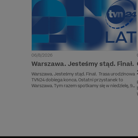
06/8/2026
Warszawa. Jesteśmy stąd. Finał.
Warszawa. Jesteśmy stąd. Finał. Trasa urodzinowa
TVN24 dobiega konca. Ostatni przystanek to
Warszawa. Tym razem spotkamy się w niedzielę, 9
sierpnia. Dokładnie tego dnia, 25 lat temu, Anita
Werner przeczytała pierwszy serwis TVN24, tym
samym startując pierwszą w Polsce telewizję
informacyjną.