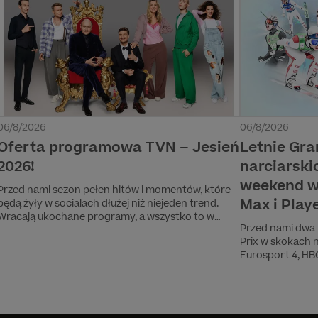
06/8/2026
06/8/2026
Oferta programowa TVN – Jesień
Letnie Gra
2026!
narciarski
weekend w
Przed nami sezon pełen hitów i momentów, które
Max i Play
będą żyły w socialach dłużej niż niejeden trend.
Wracają ukochane programy, a wszystko to w
Przed nami dwa 
towarzystwie gwiazd, które widzowie doskonale
Prix w skokach n
znają i uwielbiają! Pojawiają się nowe formaty i
Eurosport 4, HBO
historie, od których trudno będzie się oderwać.
na skoczni w Co
Będą wielkie premiery, będzie śmiech, wzruszenia i
emocje do późnych godzin. Jesień w TVN to
absolutny must-wach!