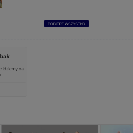
POBIERZ WSZYSTKO
obak
ie idziemy na
a