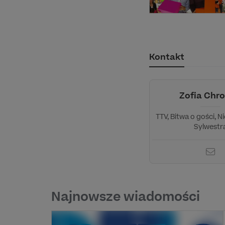
Kontakt
Zofia Chr
TTV, Bitwa o gości, N
Sylwestr
Najnowsze wiadomości