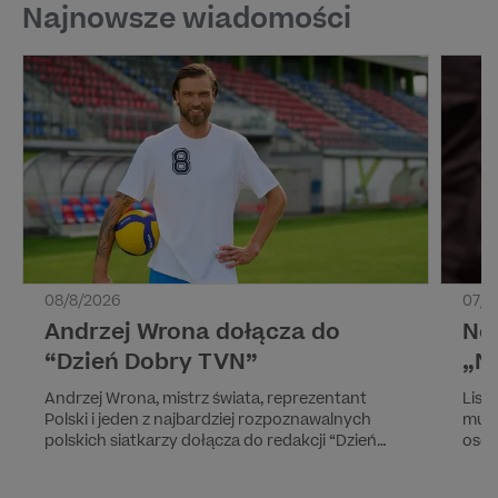
Najnowsze wiadomości
08/8/2026
07/8
Andrzej Wrona dołącza do
No
“Dzień Dobry TVN”
„N
Andrzej Wrona, mistrz świata, reprezentant
List
Polski i jeden z najbardziej rozpoznawalnych
mund
polskich siatkarzy dołącza do redakcji “Dzień
osób
Dobry TVN”. W swoim nowym cyklu przybliży
szko
widzom kulisy rozmaitych dyscyplin,
żołn