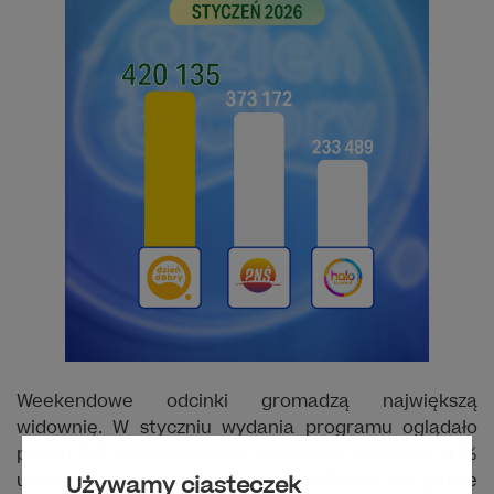
Weekendowe odcinki gromadzą największą
widownię. W styczniu wydania programu oglądało
ponad 515 tysięcy widzów. Przełożyło się to na 11,1%
udziału w rynku w grupie wiekowej 20-54, a w grupie
Używamy ciasteczek