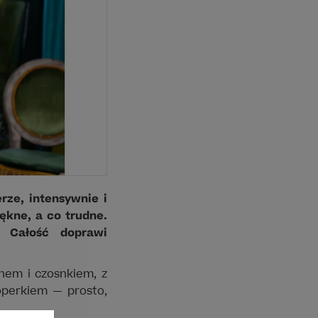
ze, intensywnie i
ękne, a co trudne.
. Całość doprawi
nem i czosnkiem, z
operkiem — prosto,