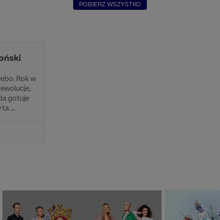
POBIERZ WSZYSTKO
oński
iebo. Rok w
rewolucje,
da gotuje
ta ...