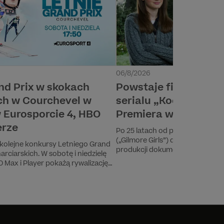
06/8/2026
nd Prix w skokach
Powstaje film dokum
ch w Courchevel w
serialu „Kochane kło
 Eurosporcie 4, HBO
Premiera w HBO Max
erze
Po 25 latach od premiery, seria
(„Gilmore Girls”) doczeka się pier
kolejne konkursy Letniego Grand
produkcji dokumentalnej. Produ
arciarskich. W sobotę i niedzielę
dla HBO Max pokaże niepubliko
 Max i Player pokażą rywalizację
materiały archiwalne i przybliży 
urchevel.
powstawania serialu, który zyska
popkulturowego fenomenu i zdob
pokoleń widzów na całym świeci