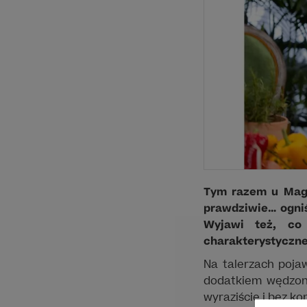
Tym razem u Magd
prawdziwie… ogniś
Wyjawi też, co 
charakterystyczn
Na talerzach poja
dodatkiem wędzone
wyraziście i bez k