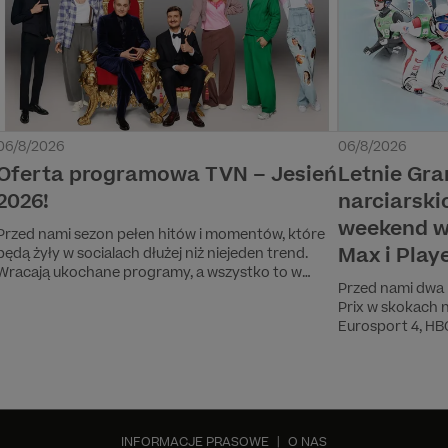
06/8/2026
06/8/2026
Oferta programowa TVN – Jesień
Letnie Gra
2026!
narciarski
weekend w
Przed nami sezon pełen hitów i momentów, które
Max i Play
będą żyły w socialach dłużej niż niejeden trend.
Wracają ukochane programy, a wszystko to w
Przed nami dwa 
towarzystwie gwiazd, które widzowie doskonale
Prix w skokach n
znają i uwielbiają! Pojawiają się nowe formaty i
Eurosport 4, HBO
historie, od których trudno będzie się oderwać.
na skoczni w Co
Będą wielkie premiery, będzie śmiech, wzruszenia i
emocje do późnych godzin. Jesień w TVN to
absolutny must-wach!
INFORMACJE PRASOWE
|
O NAS