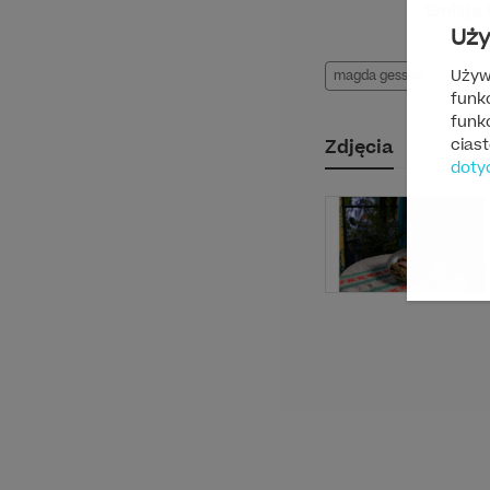
Emisja 
Uży
Używ
magda gessler
funk
funkc
Zdjęcia
cias
doty