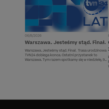
06/8/2026
Warszawa. Jesteśmy stąd. Finał.
Warszawa. Jesteśmy stąd. Finał. Trasa urodzinowa
TVN24 dobiega konca. Ostatni przystanek to
Warszawa. Tym razem spotkamy się w niedzielę, 9
sierpnia. Dokładnie tego dnia, 25 lat temu, Anita
Werner przeczytała pierwszy serwis TVN24, tym
samym startując pierwszą w Polsce telewizję
informacyjną.