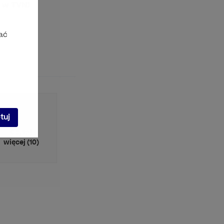
0 w TVN!
ać
tuj
Czytaj
więcej (10)