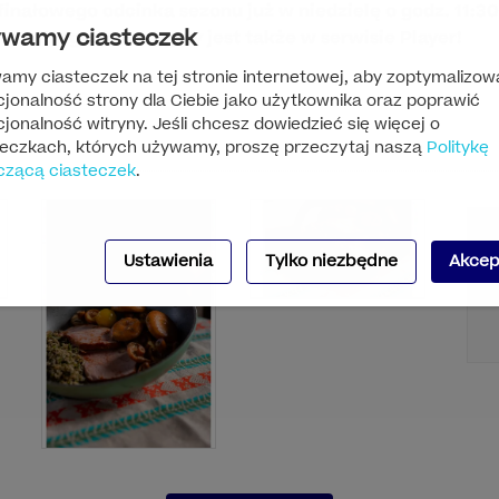
finałowego odcinka sezonu już w niedzielę o godz. 11:3
wamy ciasteczek
Program dostępny jest także w serwisie Player!
amy ciasteczek na tej stronie internetowej, aby zoptymalizow
cjonalność strony dla Ciebie jako użytkownika oraz poprawić
jonalność witryny. Jeśli chcesz dowiedzieć się więcej o
teczkach, których używamy, proszę przeczytaj naszą
Politykę
czącą ciasteczek
.
Ustawienia
Tylko niezbędne
Akcep