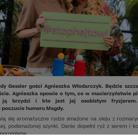
y Gessler gości Agnieszka Włodarczyk. Będzie szczer
cie. Agnieszka opowie o tym, co w macierzyństwie pi
ją brzydzi i kto jest jej osobistym fryzjerem
e poczucie humoru Magdy.
wią się aromatyczne rydze smażone na oleju z rozmary
j, podsmażonej szynki. Danie dopełni ryż z serem i k
ompromisów.