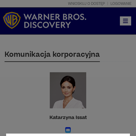
WNIOSKUJ O DOSTĘP
LOGOWANIE
Toggle
Komunikacja korporacyjna
Katarzyna Issat